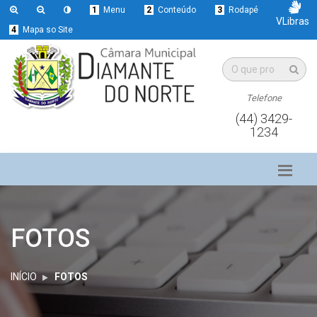
1
Menu
2
Conteúdo
3
Rodapé
VLibras
4
Mapa so Site
Telefone
(44) 3429-
1234
FOTOS
INÍCIO
FOTOS