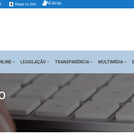
VLibras
é
4
Mapa so Site
NLINE
LEGISLAÇÃO
TRANSPARÊNCIA
MULTIMÍDIA
O