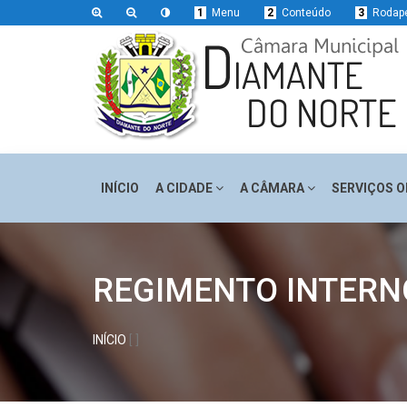
1
Menu
2
Conteúdo
3
Rodap
INÍCIO
A CIDADE
A CÂMARA
SERVIÇOS O
REGIMENTO INTERN
INÍCIO
[ ]