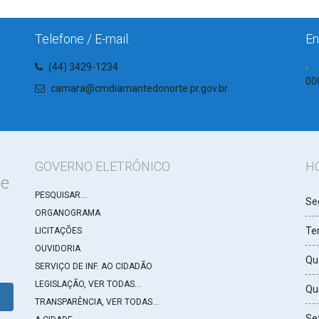
Telefone / E-mail:
En
(44) 3429-1234
00
camara@cmdiamantedonorte.pr.gov.br
GOVERNO ELETRÔNICO
H
de
PESQUISAR...
Se
ORGANOGRAMA
Ter
LICITAÇÕES
OUVIDORIA
Qu
SERVIÇO DE INF. AO CIDADÃO
LEGISLAÇÃO, VER TODAS...
Qui
TRANSPARÊNCIA, VER TODAS...
Sex