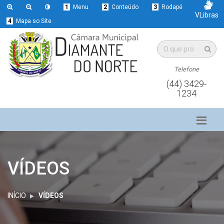
1
Menu
2
Conteúdo
3
Rodapé
VLibras
4
Mapa so Site
Telefone
(44) 3429-
1234
VÍDEOS
INÍCIO
VÍDEOS