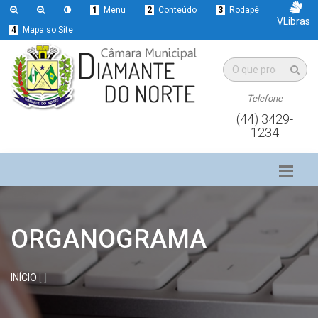
1
Menu
2
Conteúdo
3
Rodapé
VLibras
4
Mapa so Site
Telefone
(44) 3429-
1234
ORGANOGRAMA
INÍCIO
[ ]