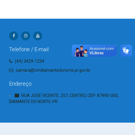
Telefone / E-mail:
(44) 3429-1234
camara@cmdiamantedonorte.pr.gov.br
Endereço:
RUA JOSÉ VICENTE, 257, CENTRO, CEP: 87990-000,
DIAMANTE DO NORTE-PR