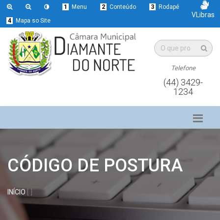
1
Menu
2
Conteúdo
3
Rodapé
VLibras
4
Mapa so Site
Telefone
(44) 3429-
1234
CÓDIGO DE POSTURA
INÍCIO
[ ]