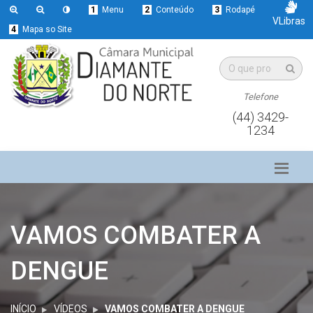
1
Menu
2
Conteúdo
3
Rodapé
VLibras
4
Mapa so Site
Telefone
(44) 3429-
1234
VAMOS COMBATER A
DENGUE
INÍCIO
VÍDEOS
VAMOS COMBATER A DENGUE