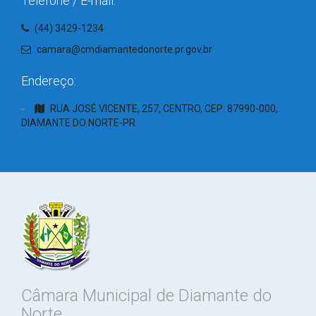
Telefone / E-mail:
(44) 3429-1234
camara@cmdiamantedonorte.pr.gov.br
Endereço:
RUA JOSÉ VICENTE, 257, CENTRO, CEP: 87990-000,
DIAMANTE DO NORTE-PR
Câmara Municipal de Diamante do
Norte